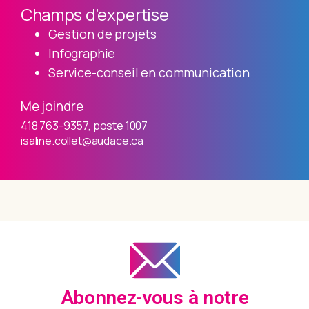
Champs d’expertise
Gestion de projets
Infographie
Service-conseil en communication
Me joindre
418 763-9357, poste 1007
isaline.collet@audace.ca
Abonnez-vous à notre