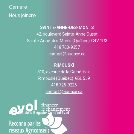
Carrière
Nous joindre
SAINTE-ANNE-DES-MONTS
42, boulevard Sainte-Anne Ouest
Sainte-Anne-des-Monts (Québec) G4V 1R3
418 763-9357
contact@audace.ca
RIMOUSKI
310, avenue de la Cathédrale
Rimouski (Québec) G5L 5J9
418 725-9226
contact@audace.ca
Membre de la Brigade-Conseil Evol