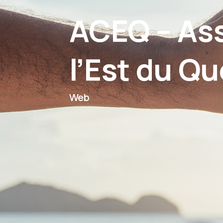
ACEQ – Ass
l’Est du Q
Web