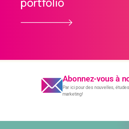
portfolio
Abonnez-vous à not
Par ici pour des nouvelles, étude
marketing!