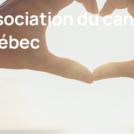
ociation du can
uébec