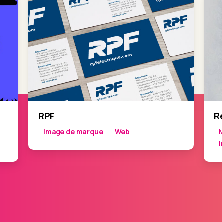
RPF
R
Image de marque
Web