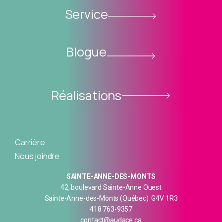
Service
Blogue
Réalisations
Carrière
Nous joindre
SAINTE-ANNE-DES-MONTS
42, boulevard Sainte-Anne Ouest
Sainte-Anne-des-Monts (Québec) G4V 1R3
418 763-9357
contact@audace.ca