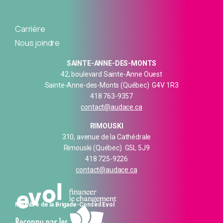
Carrière
Nous joindre
SAINTE-ANNE-DES-MONTS
42, boulevard Sainte-Anne Ouest
Sainte-Anne-des-Monts (Québec) G4V 1R3
418 763-9357
contact@audace.ca
RIMOUSKI
310, avenue de la Cathédrale
Rimouski (Québec) G5L 5J9
418 725-9226
contact@audace.ca
Membre de la Brigade-Conseil Evol